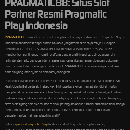
PRAGMATIC88: Situs Slot
Partner Resmi Pragmatic
Play Indonesia
PRAGMATIC88
merupakan situs slot yang dikenal sebagai partner resmi Pragmatic Play di
Indonesia dan hadir sebagai pilihan bermain yang aman serta terpercaya. Di tengah
meningkatnya minat masyarakat terhadap permainan slot online, PRAGMATIC88
menekankan pentingnya memilih platform yang memiliki reputasi baik agar pemain
terhindar dari risiko penipuan dan masalah pencairan kemenangan. Dengan dukungan
promo menarik dan sistem yang profesional, PRAGMATIC88 menawarkan pengalaman
bermain yang lebih nyaman dan menyenangkan.
Perkembangan game slot online sendiri memiliki sejarah panjang, dimulai dari mesin slot
klasik Liberty Bell pada akhir abad ke-19 hingga berevolusi menjadi slot digital modern
yang dapat dimainkan secara online. Seiring kemajuan teknologi dan internet, slot online
berkembang pesat dengan tampilan visual yang semakin menarik, fitur bonus beragam,
serta akses yang semakin mudah melalui perangkat mobile. Saat ini, slot online tidak hanya
mengandalkan keberuntungan, tetapi juga inovasi teknologi untuk memberikan
pengalaman bermain yang lebih interaktif.
Sebagai
partner Pragmatic Play
dan bagian dari Pragmatic Group Indonesia,
PRAGMATIC88 menyediakan koleksi game slot yang sangat lengkap, termasuk judul-judul