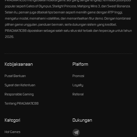
populer seperti Gates of Olympus, Starlight Princess, Mahjong Wins 3, dan Sweet Bonanza.
Selain itu, pemain juga dibekali tips bermain seperti memilih game dengan RTP tinggi,
mengatur modal, memahami volatilitas, dan memanfaatkan fitur demo. Dengan kombinasi
pilihan game unggulan, panduan bermain, serta dukungan sistem yang kredibel,
PRAGMATIC88 diposisikan sebagai salah satu situs slot terbaik dan terpercaya untuk tahun
2026.
Kebijaksanaan
Platform
Pusat Bantuan
Promosi
Syarat dan Ketentuan
Loyalty
Responsible Gaming
Referral
Tentang PRAGMATIC88
Kategori
Dukungan
Hot Games